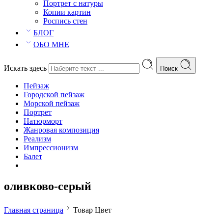
Портрет с натуры
Копии картин
Роспись стен
БЛОГ
ОБО МНЕ
Искать здесь
Поиск
Пейзаж
Городской пейзаж
Морской пейзаж
Портрет
Натюрморт
Жанровая композиция
Реализм
Импрессионизм
Балет
оливково-серый
Главная страница
Товар Цвет