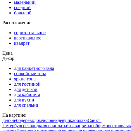
маленький
средний
большой
Расположение
горизонтальное
вертикальное
квадрат
Цена
Декор
для банкетного зала
спокойные тона
яркие тона
для гостиной
для детской
для кабинета
для кухни
для спальни
На картине:
день
небо
дерево
дом
человек
девушка
облака
Санкт-
Петербург
река
лодки
весна
платье
трава
цветы
собор
море
стол
ваза
свет
рыбак
сирень
пруд
церковь
кошка
горы
снег
крепость
ню
катер
у