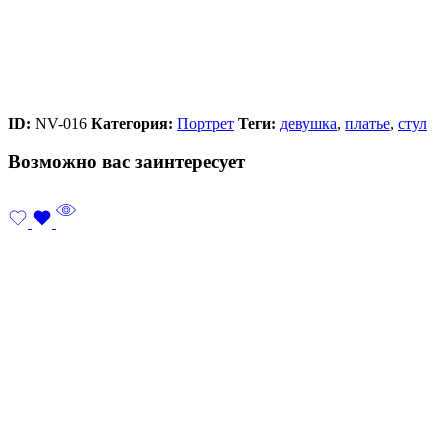
ID:
NV-016
Категория:
Портрет
Теги:
девушка
,
платье
,
стул
Возможно вас заинтересует