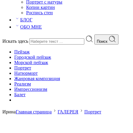
Портрет с натуры
Копии картин
Роспись стен
БЛОГ
ОБО МНЕ
Искать здесь
Поиск
Пейзаж
Городской пейзаж
Морской пейзаж
Портрет
Натюрморт
Жанровая композиция
Реализм
Импрессионизм
Балет
Ирина
Главная страница
ГАЛЕРЕЯ
Портрет