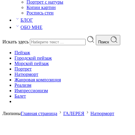
Портрет с натуры
Копии картин
Роспись стен
БЛОГ
ОБО МНЕ
Искать здесь
Поиск
Пейзаж
Городской пейзаж
Морской пейзаж
Портрет
Натюрморт
Жанровая композиция
Реализм
Импрессионизм
Балет
Люпины
Главная страница
ГАЛЕРЕЯ
Натюрморт