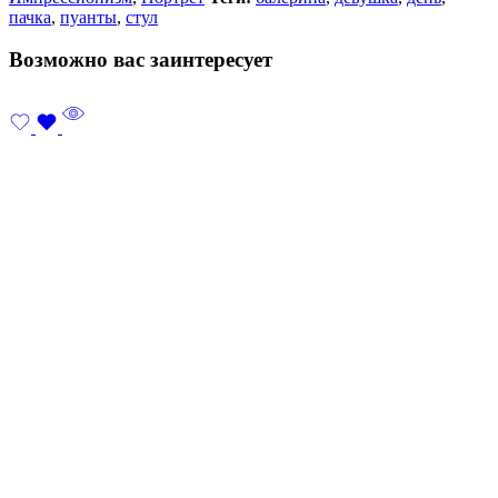
пачка
,
пуанты
,
стул
Возможно вас заинтересует