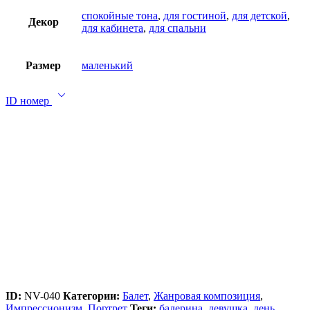
спокойные тона
,
для гостиной
,
для детской
,
Декор
для кабинета
,
для спальни
Размер
маленький
ID номер
ID:
NV-040
Категории:
Балет
,
Жанровая композиция
,
Импрессионизм
,
Портрет
Теги:
балерина
,
девушка
,
день
,