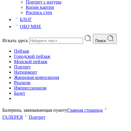
Портрет с натуры
Копии картин
Роспись стен
БЛОГ
ОБО МНЕ
Искать здесь
Поиск
Пейзаж
Городской пейзаж
Морской пейзаж
Портрет
Натюрморт
Жанровая композиция
Реализм
Импрессионизм
Балет
Балерина, завязывающая пуанту
Главная страница
ГАЛЕРЕЯ
Портрет